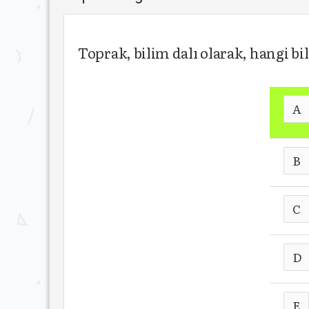
Toprak, bilim dalı olarak, hangi bi
A
B
C
D
E