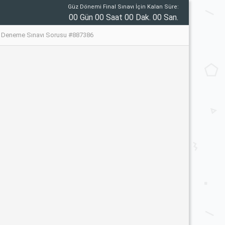
Güz Dönemi Final Sınavı İçin Kalan Süre:
00 Gün 00 Saat 00 Dak. 00 San.
me Deneme Sınavı Sorusu #887386