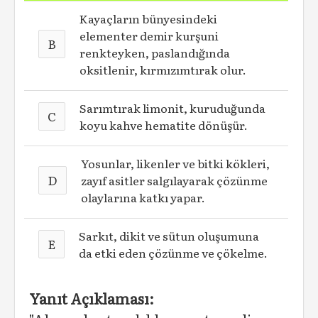
Kayaçların bünyesindeki
elementer demir kurşuni
B
renkteyken, paslandığında
oksitlenir, kırmızımtırak olur.
Sarımtırak limonit, kuruduğunda
C
koyu kahve hematite dönüşür.
Yosunlar, likenler ve bitki kökleri,
D
zayıf asitler salgılayarak çözünme
olaylarına katkı yapar.
Sarkıt, dikit ve sütun oluşumuna
E
da etki eden çözünme ve çökelme.
Yanıt Açıklaması: