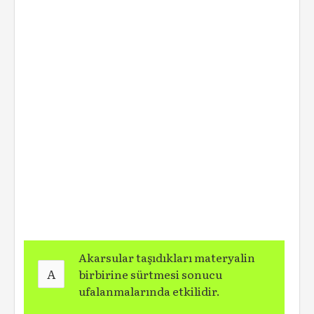
Akarsular taşıdıkları materyalin
A
birbirine sürtmesi sonucu
ufalanmalarında etkilidir.