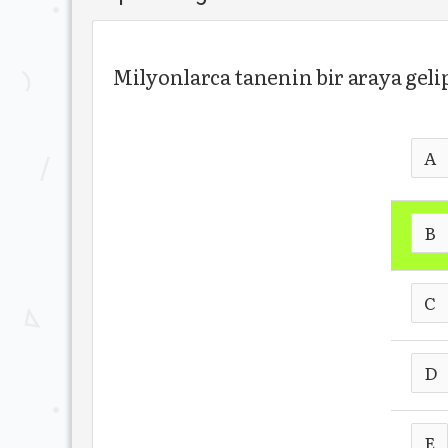
Milyonlarca tanenin bir araya gelip
A
B
C
D
E