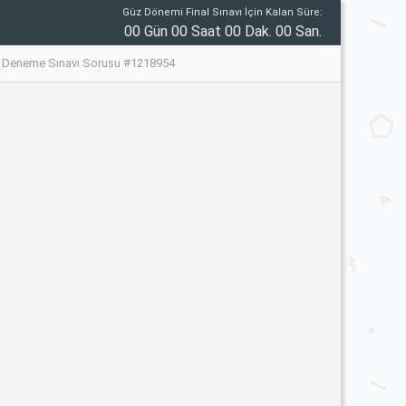
Güz Dönemi Final Sınavı İçin Kalan Süre:
00 Gün 00 Saat 00 Dak. 00 San.
me Deneme Sınavı Sorusu #1218954