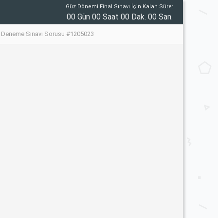
Güz Dönemi Final Sınavı İçin Kalan Süre:
00 Gün 00 Saat 00 Dak. 00 San.
me Deneme Sınavı Sorusu #1205023