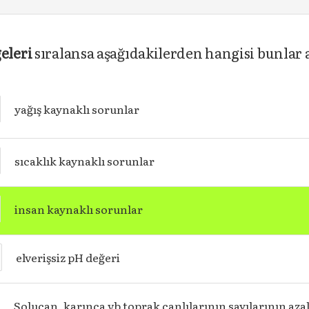
eleri
sıralansa aşağıdakilerden hangisi bunlar
yağış kaynaklı sorunlar
sıcaklık kaynaklı sorunlar
insan kaynaklı sorunlar
elverişsiz pH değeri
Solucan, karınca vb toprak canlılarının sayılarının aza