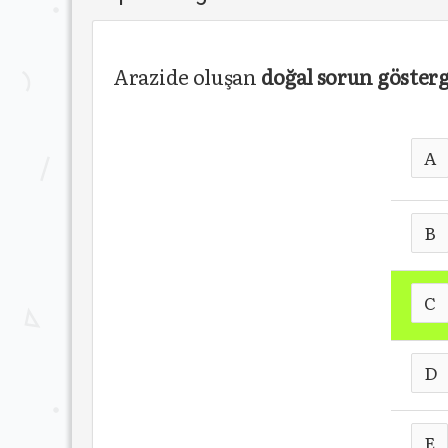
Arazide oluşan
doğal sorun gösterg
A
B
C
D
E