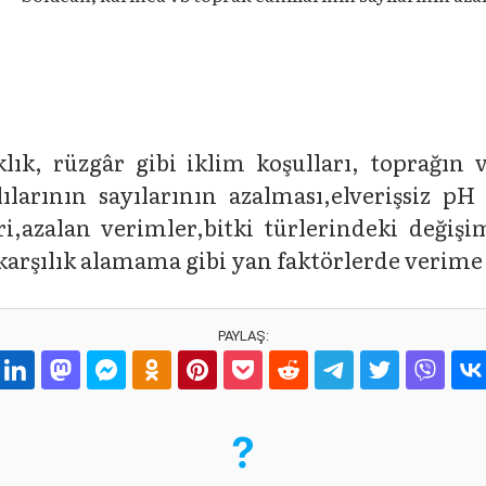
aklık, rüzgâr gibi iklim koşulları, toprağ
larının sayılarının azalması,elverişsiz pH
leri,azalan verimler,bitki türlerindeki değiş
arşılık alamama gibi yan faktörlerde verime 
PAYLAŞ: