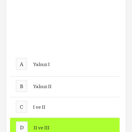
A
Yalnız I
B
Yalnız II
C
I ve II
D
II ve III