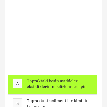
Topraktaki besin maddeleri
A
eksikliklerinin belirlenmesi için
Topraktaki sediment birikiminin
B
tayini için