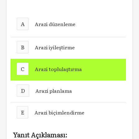
A
Arazi düzenleme
B
Arazi iyileştirme
C
Arazi toplulaştırma
D
Arazi planlama
E
Arazi biçimlendirme
Yanıt Açıklaması: