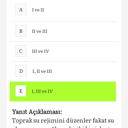
A
I ve II
B
II ve III
C
III ve IV
D
I, II ve III
E
I, III ve IV
Yanıt Açıklaması:
Toprak su rejimini düzenler fakat su