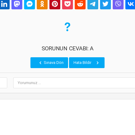
SORUNUN CEVABI: A
Sınava Dön
Hata Bildir