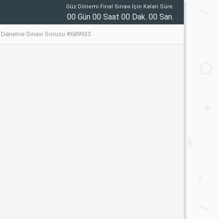
Güz Dönemi Final Sınavı İçin Kalan Süre:
00 Gün 00 Saat 00 Dak. 00 San.
me Deneme Sınavı Sorusu #689933