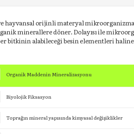
ve hayvansal orijinli materyal mikroorganizmala
norganik minerallere döner. Dolayısı ile mikroo
 bitkinin alabileceği besin elementleri haline 
Organik Maddenin Mineralizasyonu
Biyolojik Fiksasyon
Toprağın mineral yapısında kimyasal değişiklikler