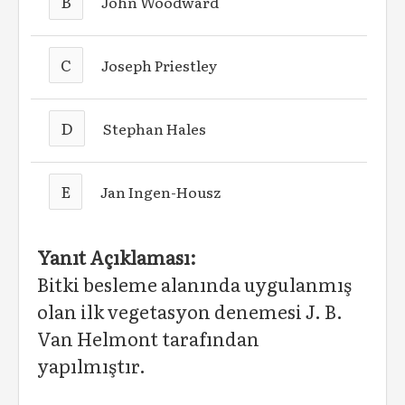
B
John Woodward
C
Joseph Priestley
D
Stephan Hales
E
Jan Ingen-Housz
Yanıt Açıklaması:
Bitki besleme alanında uygulanmış
olan ilk vegetasyon denemesi J. B.
Van Helmont tarafından
yapılmıştır.