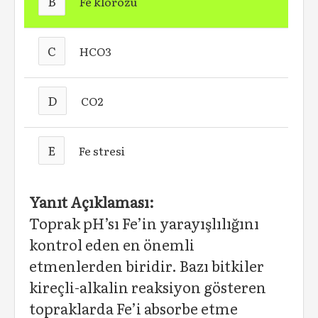
B
Fe klorozu
C
HCO3
D
CO2
E
Fe stresi
Yanıt Açıklaması:
Toprak pH’sı Fe’in yarayışlılığını
kontrol eden en önemli
etmenlerden biridir. Bazı bitkiler
kireçli-alkalin reaksiyon gösteren
topraklarda Fe’i absorbe etme