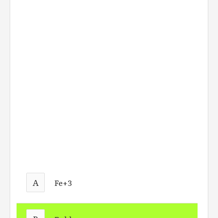
A
Fe+3