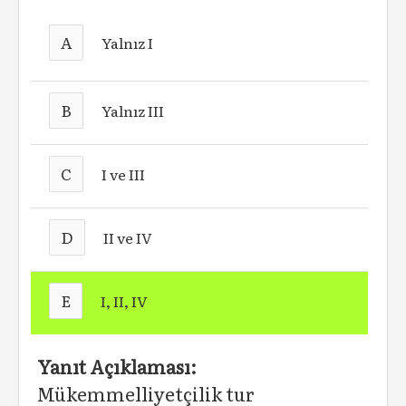
A
Yalnız I
B
Yalnız III
C
I ve III
D
II ve IV
E
I, II, IV
Yanıt Açıklaması:
Mükemmelliyetçilik tur