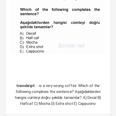
transkript:
.. ıs a very sırong coffee. Which of the
following compleıes the sentence? Aşağıdakilerden
hangisi cümleyi doğru şekilde tamamlar? A) Decaî B)
Halfcaf C) Mocha D) Extra shot E) Cappucıno