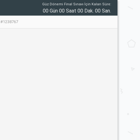
Güz Dönemi Final Sınavı İçin Kalan Süre:
00 Gün 00 Saat 00 Dak. 00 San.
u #1238767