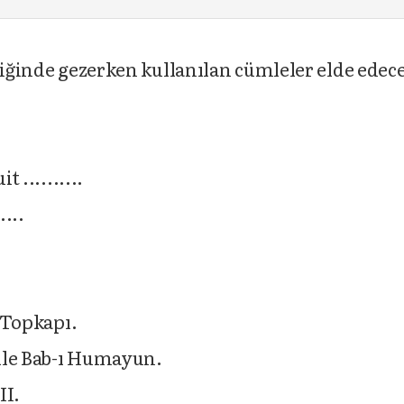
liğinde gezerken kullanılan cümleler elde edece
 ..........
....
e Topkapı.
elle Bab-ı Humayun.
II.