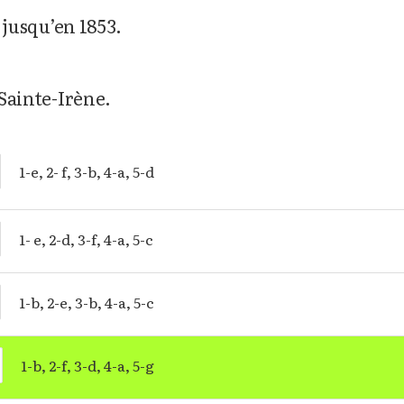
s jusqu’en 1853.
 Sainte-Irène.
1-e, 2- f, 3-b, 4-a, 5-d
1- e, 2-d, 3-f, 4-a, 5-c
1-b, 2-e, 3-b, 4-a, 5-c
1-b, 2-f, 3-d, 4-a, 5-g