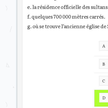
e. la résidence officielle des sultan
f. quelques 700 000 mètres carrés.
g. où se trouve l’ancienne église de
A
B
C
D