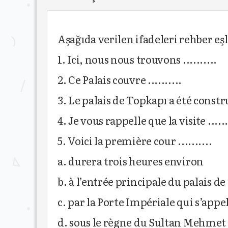
Aşağıda verilen ifadeleri rehber eş
1. Ici, nous nous trouvons ..........
2. Ce Palais couvre ..........
3. Le palais de Topkapı a été construit
4. Je vous rappelle que la visite ......
5. Voici la première cour ..........
a. durera trois heures environ
b. à l’entrée principale du palais d
c. par la Porte Impériale qui s’app
d. sous le règne du Sultan Mehmet 