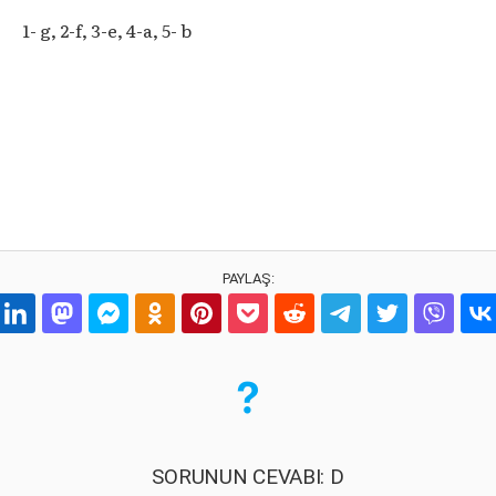
1- g, 2-f, 3-e, 4-a, 5- b
PAYLAŞ:
SORUNUN CEVABI: D