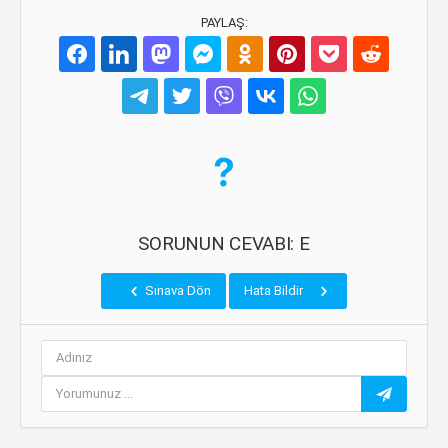
PAYLAŞ:
SORUNUN CEVABI: E
Sınava Dön
Hata Bildir