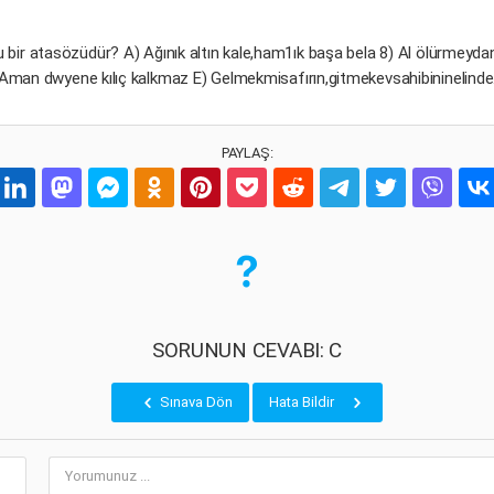
u bir atasözüdür? A) Ağınık altın kale,ham1ık başa bela 8) Al ölürmeydan 
Aman dwyene kılıç kalkmaz E) Gelmekmisafırın,gitmekevsahibininelinde
PAYLAŞ:
SORUNUN CEVABI: C
Sınava Dön
Hata Bildir