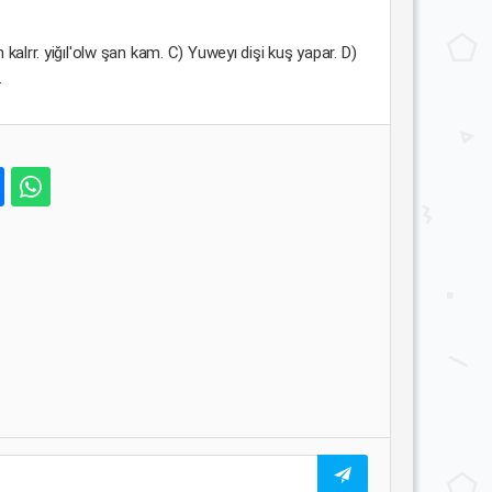
kalrr. yiğıl'olw şan kam. C) Yuweyı dişi kuş yapar. D)
.