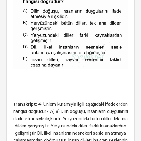
transkript:
4- Ünlem kuramıyla ilgili aşağıdaki ifadelerden
hangisi doğrudur? A) 8) Dilin doğuşu, insanlann duygularını
ifade etmesiyle ilişkindir. Yeryüzündeki bütün diller. lek ana
dılden gerişmiştir. Yeryüzündeki diller, farklı kaynaklardan
gelişmiştir. Dil, ilkel insanların nesnekeri sesle anlatmaya
çalışmasmdan doğmuştur. İnsan diHeri, hayvan seslennin