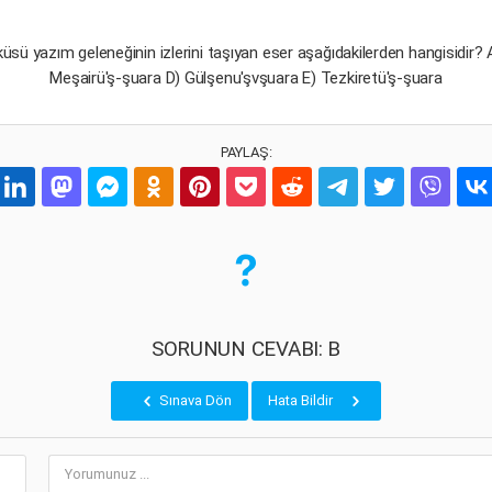
 yazım geleneğinin izlerini taşıyan eser aşağıdakilerden hangisidir? 
Meşairü'ş-şuara D) Gülşenu'şvşuara E) Tezkiretü'ş-şuara
PAYLAŞ:
SORUNUN CEVABI: B
Sınava Dön
Hata Bildir