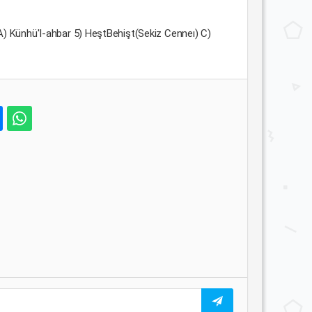
A) Künhü'I-ahbar 5) HeştBehişt(Sekiz Cenneı) C)