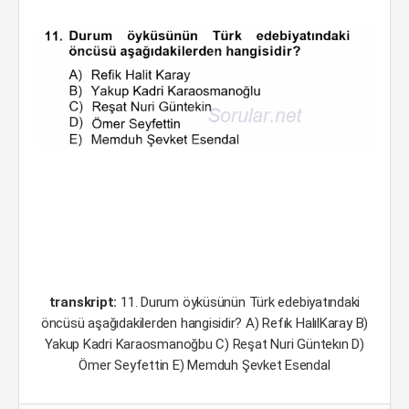
transkript:
11. Durum öyküsünün Türk edebiyatındaki
öncüsü aşağıdakilerden hangisidir? A) Refık HalılKaray B)
Yakup Kadri Karaosmanoğbu C) Reşat Nuri Güntekın D)
Ömer Seyfettin E) Memduh Şevket Esendal