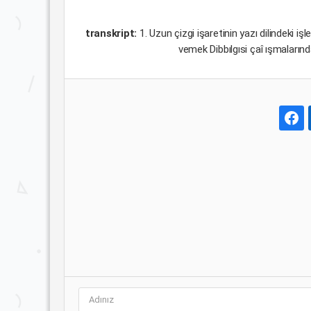
transkript:
1. Uzun çizgi işaretinin yazı dilindeki 
vemek Dibbılgısi çaî ışmaların