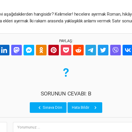
işlevi aşağıdakilerden hangisidir? Kelimeler! hecelere ayırmak Roman, hikâ
da ekleri ayırmak İki rakam arasında yakîaşıklık anlamı vermek Satır so
PAYLAŞ:
SORUNUN CEVABI: B
Sınava Dön
Hata Bildir