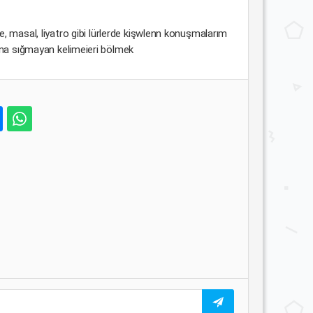
ye, masal, liyatro gibi lürlerde kişwlenn konuşmalarım
nuna sığmayan kelimeieri bölmek