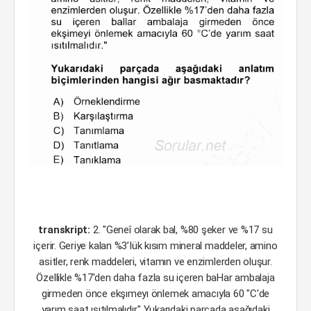
transkript:
2. "Geneî olarak bal, %80 şeker ve %17 su
içerir. Geriye kalan %3’Iük kısım mineral maddeler, amino
asitler, renk maddeleri, vitamın ve enzimlerden oluşur.
Özellikle %17'den daha fazla su içeren baHar ambalaja
girmeden önce ekşımeyı önlemek amacıyla 60 "C'de
yarım saat ısıtılmalıdır." Yukarıdaki parçada aşağıdaki