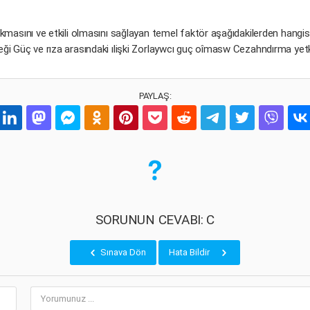
ıkmasını ve etkili olmasını sağlayan temel faktör aşağıdakilerden han
ği Güç ve rıza arasındaki ılişki Zorlaywcı guç oîmasw Cezahndırma yet
PAYLAŞ:
SORUNUN CEVABI: C
Sınava Dön
Hata Bildir