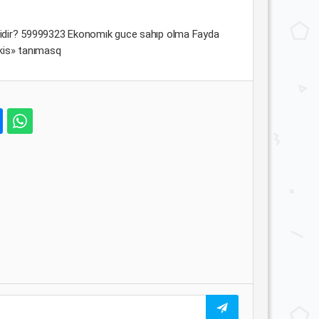
gisidir? 59999323 Ekonomık guce sahıp olma Fayda
kis» tanımasq