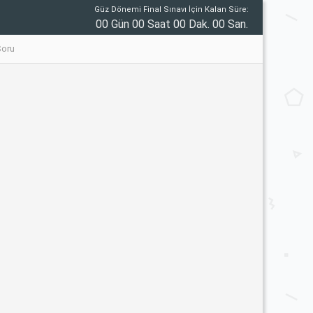
Güz Dönemi Final Sınavı İçin Kalan Süre:
00 Gün 00 Saat 00 Dak. 00 San.
Soru