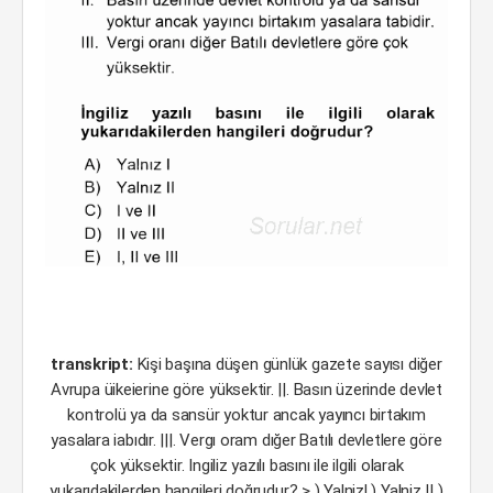
transkript:
Kişi başına düşen günlük gazete sayısı diğer
Avrupa üikeierine göre yüksektir. ||. Basın üzerinde devlet
kontrolü ya da sansür yoktur ancak yayıncı birtakım
yasalara iabıdır. |||. Vergı oram dığer Batılı devletlere göre
çok yüksektir. Ingiliz yazılı basını ile ilgili olarak
yukarıdakilerden hangileri doğrudur? > ) Yalnizl ) Yalniz |I )