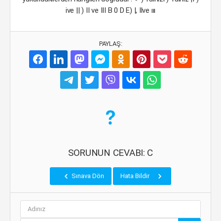
ive || ) II ve III B 0 D E) |, Ilve ııı
PAYLAŞ:
SORUNUN CEVABI: C
Sınava Dön
Hata Bildir