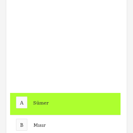
A
Sümer
B
Mısır