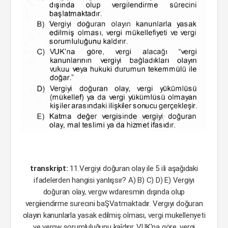
transkript:
11.Vergiyi doğuran olay ile 5 iIi aşağıdaki
ifadelerden hangisi yanlışsır? A) B) C) D) E) Vergiyı
doğuran oîay, vergw wdaresmin dışında olup
vergiiendirme surecıni baŞVatmaktadır. Vergıyı doğuran
olayın kanunlarla yasak edilmiş oîması, vergi mukellenyeti
ve vergw sorumluluğunu kaîdırır. VUK'na göre, vergi