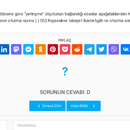
desine göre “yerleşme" ölçütünün bağlandığı esaslar aşağıdakilerden hang
ve oturma süresı ) ) OU) Kışıseıııkve tabııyet İkametgâh ve oturma sür
PAYLAŞ:
SORUNUN CEVABI: D
Sınava Dön
Hata Bildir