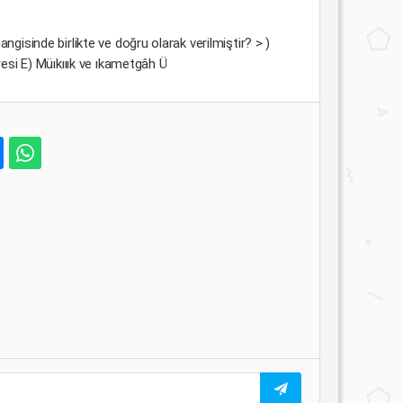
isinde birlikte ve doğru olarak verilmiştir? > )
esi E) Müıkııık ve ıkametgâh Ü