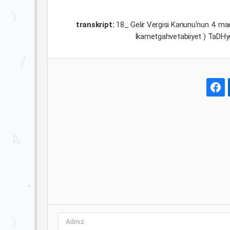
transkript:
18_ Gelir Vergisi Kanunu'nun 4. mad
İkametgahvetabiiyet ) TaDHyeı