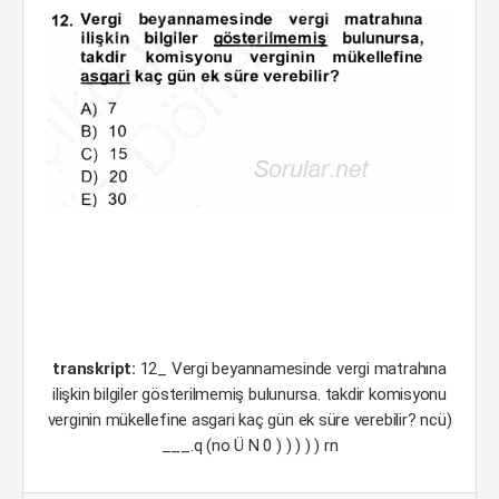
transkript:
12_ Vergi beyannamesinde vergi matrahına
ilişkin bilgiler gösterilmemiş bulunursa. takdir komisyonu
verginin mükellefine asgari kaç gün ek süre verebilir? ncü)
___.q (no Ü N 0 ) ) ) ) ) rn