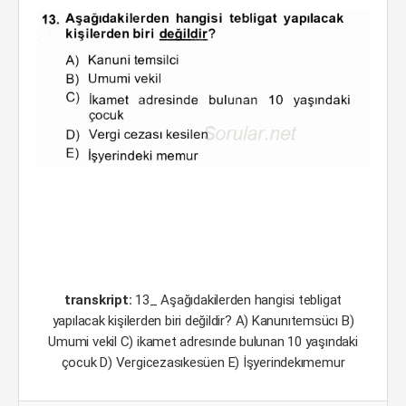
transkript:
13_ Aşağıdakilerden hangisi tebligat
yapılacak kişilerden biri değildir? A) Kanunıtemsücı B)
Umumi vekil C) ikamet adresınde bulunan 10 yaşındaki
çocuk D) Vergicezasıkesüen E) İşyerindekımemur