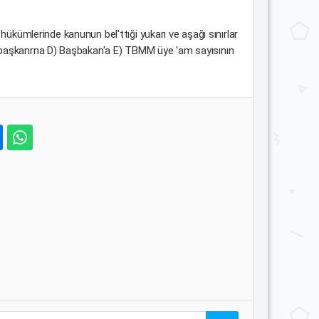
in hükümlerinde kanunun bel'ttıği yukarı ve aşağı sınırlar
mhurbaşkanrna D) Başbakan'a E) TBMM üye 'am sayısının