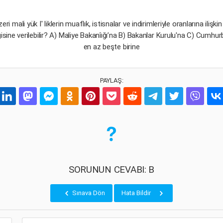
i mali yük I' liklerin muaflık, istisnalar ve indirimleriyle oranlarına ilişk
gisine verilebilir? A) Maliye Bakanîığı’na B) Bakanlar Kurulu'na C) Cu
en az beşte birine
PAYLAŞ:
SORUNUN CEVABI: B
Sınava Dön
Hata Bildir