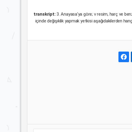
transkript:
3. Anayasa'ya göre; v resim, harç ve benzer
içinde değişıklik yapmak yetkisi aşağıdakilerden han