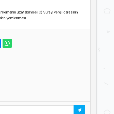
ahkemenin uzatabılmesi C) Süreyı vergi idaresının
akkın yemlenmesı