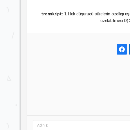
transkript:
1. Hak düşurucü sürelerin özellıgı 
uzelabilmesı D)