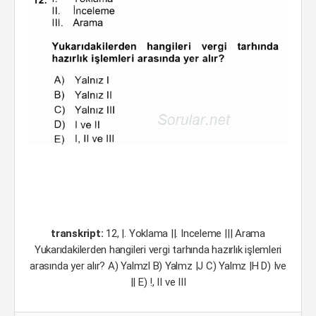
transkript:
12, |. Yoklama ||. Inceleme ||| Arama
Yukarıdakilerden hangileri vergi tarhında hazırlık işlemleri
arasında yer alır? A) Yalmzl B) Yalmz |J C) Yalmz |H D) Ive
|| E) !, II ve III