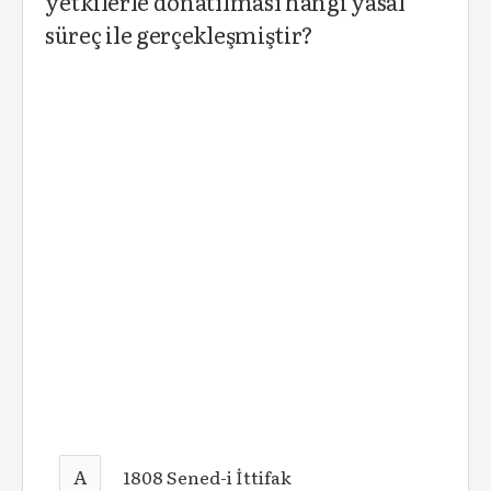
yetkilerle donatılması hangi yasal
süreç ile gerçekleşmiştir?
A
1808 Sened-i İttifak