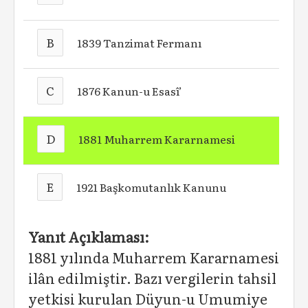
B
1839 Tanzimat Fermanı
C
1876 Kanun-u Esasî’
D
1881 Muharrem Kararnamesi
E
1921 Başkomutanlık Kanunu
Yanıt Açıklaması:
1881 yılında Muharrem Kararnamesi
ilân edilmiştir. Bazı vergilerin tahsil
yetkisi kurulan Düyun-u Umumiye