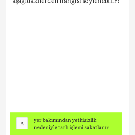
aşağıdakilerden hangisi söylenebilir?
yer bakımından yetkisizlik
A
nedeniyle tarh işlemi sakatlanır