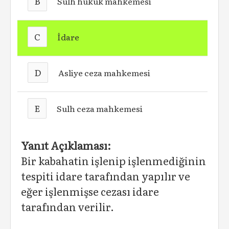
B
Sulh hukuk mahkemesi
C
İdare
D
Asliye ceza mahkemesi
E
Sulh ceza mahkemesi
Yanıt Açıklaması:
Bir kabahatin işlenip işlenmediğinin
tespiti idare tarafından yapılır ve
eğer işlenmişse cezası idare
tarafından verilir.