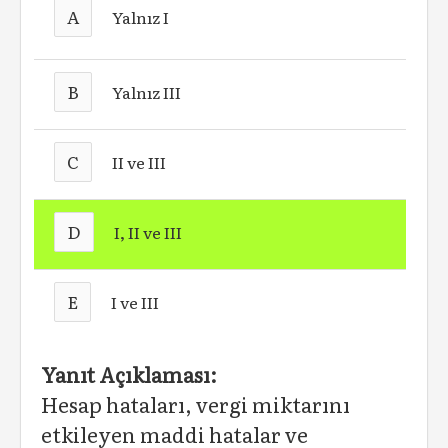
A
Yalnız I
B
Yalnız III
C
II ve III
D
I, II ve III
E
I ve III
Yanıt Açıklaması:
Hesap hataları, vergi miktarını
etkileyen maddi hatalar ve