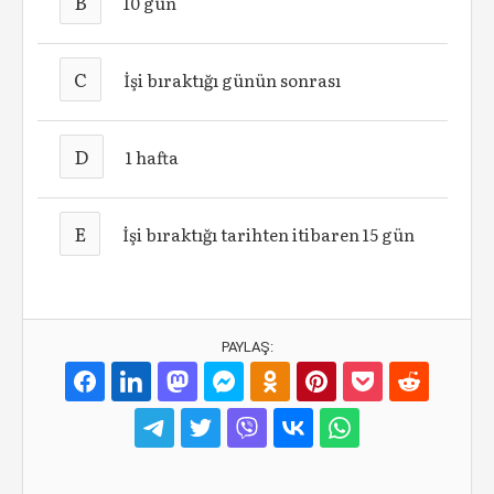
B
10 gün
C
İşi bıraktığı günün sonrası
D
1 hafta
E
İşi bıraktığı tarihten itibaren 15 gün
PAYLAŞ: