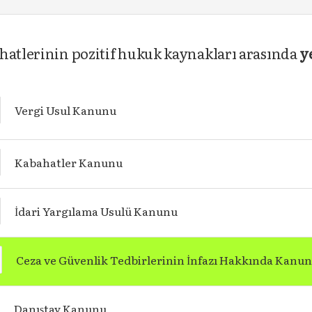
ahatlerinin pozitif hukuk kaynakları arasında
y
Vergi Usul Kanunu
Kabahatler Kanunu
İdari Yargılama Usulü Kanunu
Ceza ve Güvenlik Tedbirlerinin İnfazı Hakkında Kanu
Danıştay Kanunu