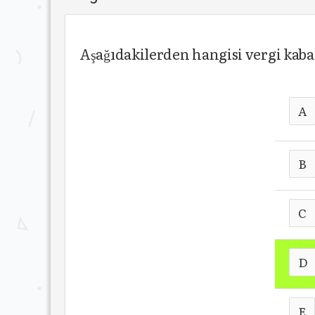
Aşağıdakilerden hangisi vergi kab
A
B
C
D
E