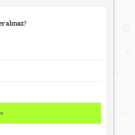
er
almaz
?
nu