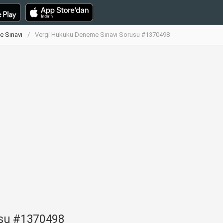
e Sınavı
Vergi Hukuku Deneme Sınavı Sorusu #1370498
usu #1370498