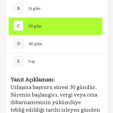
B
15 gün
C
30 gün
D
60 gün
E
3 ay
Yanıt Açıklaması:
Uzlaşma başvuru süresi 30 gündür.
Sürenin başlangıcı, vergi veya ceza
ihbarnamesinin yükümlüye
tebliğ edildiği tarihi izleyen günden