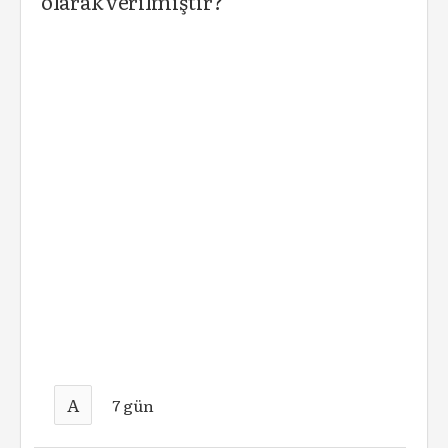
olarak verilmiştir?
A
7 gün