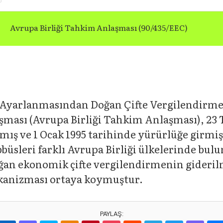
Avrupa Birliği Tahkim Anlaşması (90/435/EEC)
n Ayarlanmasından Doğan Çifte Vergilendirme
ması (Avrupa Birliği Tahkim Anlaşması), 23
nmış ve 1 Ocak 1995 tarihinde yürürlüğe girmi
üsleri farklı Avrupa Birliği ülkelerinde bulu
ğan ekonomik çifte vergilendirmenin gideril
kanizması ortaya koymuştur.
PAYLAŞ: