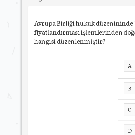
Avrupa Birliği hukuk düzenininde b
fiyatlandırması işlemlerinden doğ
hangisi düzenlenmiştir?
A
B
C
D