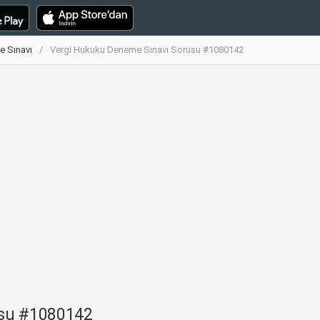
e Sınavı
Vergi Hukuku Deneme Sınavı Sorusu #1080142
usu #1080142