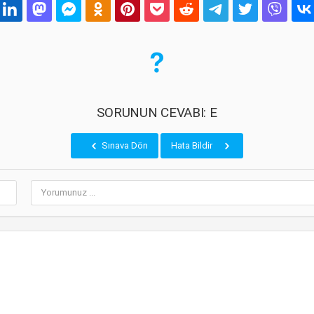
SORUNUN CEVABI: E
Sınava Dön
Hata Bildir