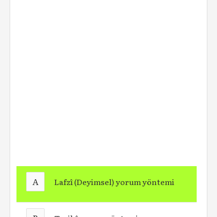
A
Lafzî (Deyimsel) yorum yöntemi