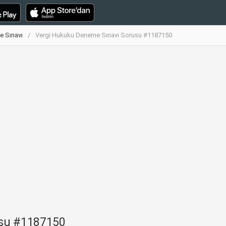
e Sınavı
Vergi Hukuku Deneme Sınavı Sorusu #1187150
usu #1187150