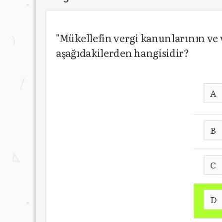
"Mükellefin vergi kanunlarının ve 
aşağıdakilerden hangisidir?
A
B
C
D