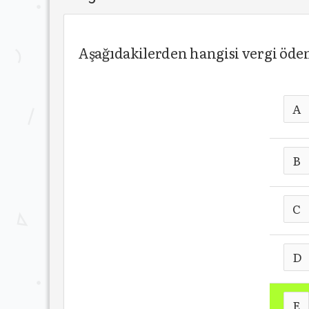
Aşağıdakilerden hangisi vergi öde
A
B
C
D
E