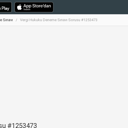
e Sınavı
Vergi Hukuku Deneme Sınavı Sorusu #1253473
usu #1253473