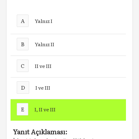
A
Yalnız I
B
Yalnız II
C
II ve III
D
I ve III
E
I, II ve III
Yanıt Açıklaması: