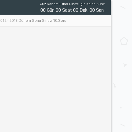
Güz Dönemi Final Sınavı İçin Kalan Süre:
00 Gün 00 Saat 00 Dak. 00 San.
i 2012 - 2013 Dönem Sonu Sınavı 10.Soru