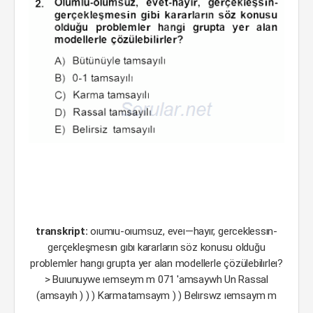
transkript:
oıumıu-oıumsuz, eveı—hayır, gerceklessın-
gerçekleşmesın gıbı kararların söz konusu olduğu
problemler hangı grupta yer alan modellerle çözülebilırleı?
> Buıunuywe ıemseym m 071 'amsaywh Un Rassal
(amsayıh ) ) ) Karmatamsaym ) ) Belırswz ıemsaym m