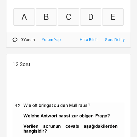
A
B
C
D
E
0 Yorum
Yorum Yap
Hata Bildir
Soru Detay
12.Soru