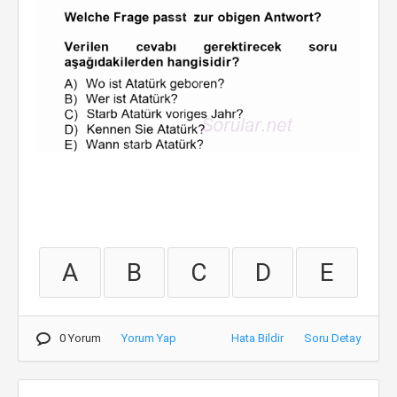
A
B
C
D
E
0 Yorum
Yorum Yap
Hata Bildir
Soru Detay