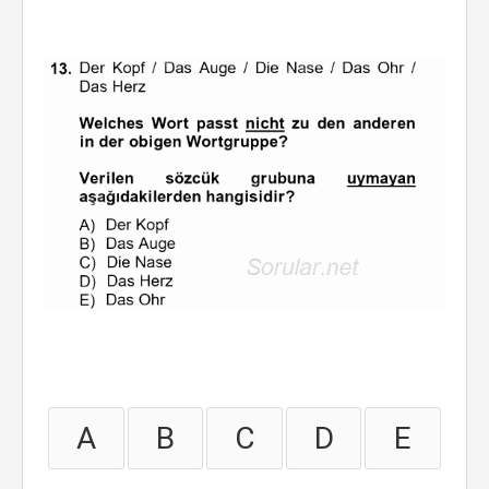
A
B
C
D
E