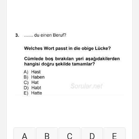
A
B
C
D
E