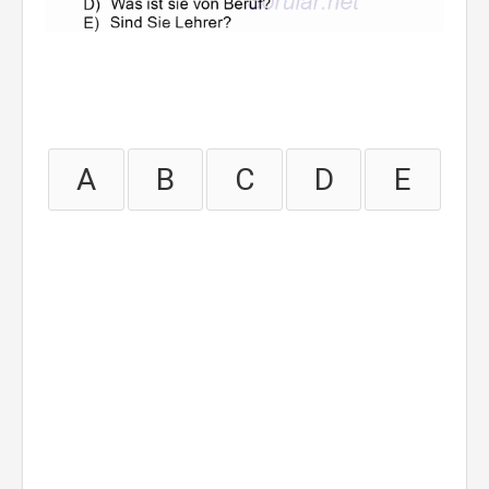
A
B
C
D
E