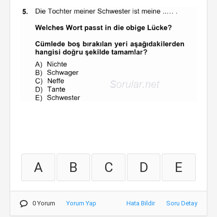
A
B
C
D
E
0 Yorum
Yorum Yap
Hata Bildir
Soru Detay