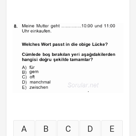
A
B
C
D
E