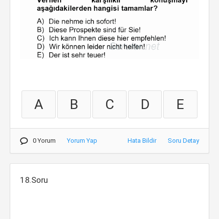
A
B
C
D
E
0 Yorum
Yorum Yap
Hata Bildir
Soru Detay
18.Soru