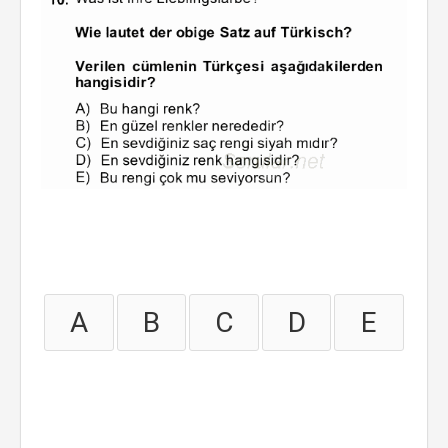
A
B
C
D
E