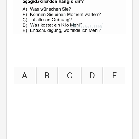
A
B
C
D
E