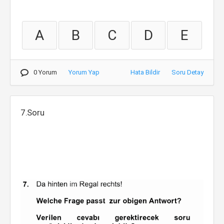
A
B
C
D
E
0 Yorum
Yorum Yap
Hata Bildir
Soru Detay
7.Soru