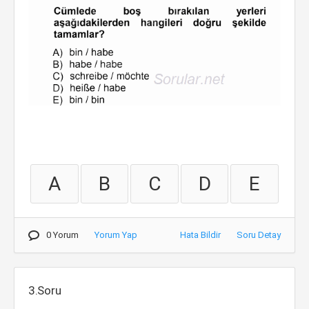
A
B
C
D
E
0 Yorum
Yorum Yap
Hata Bildir
Soru Detay
3.Soru