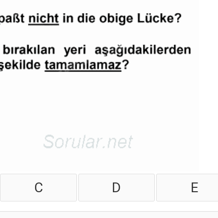
C
D
E