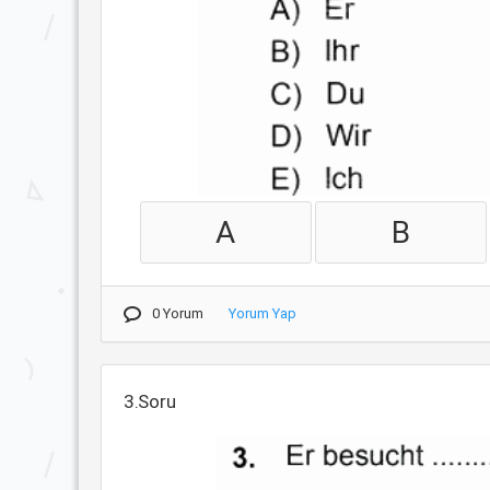
A
B
0 Yorum
Yorum Yap
3.Soru