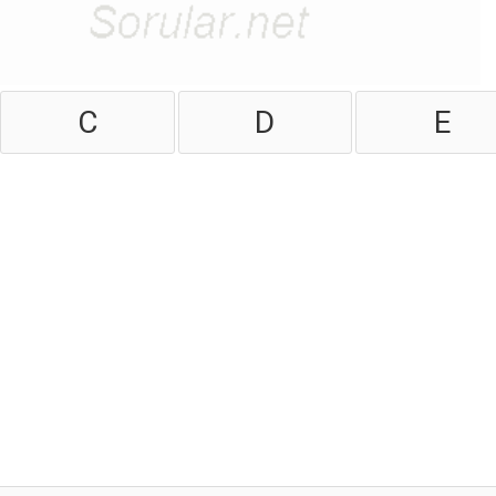
C
D
E