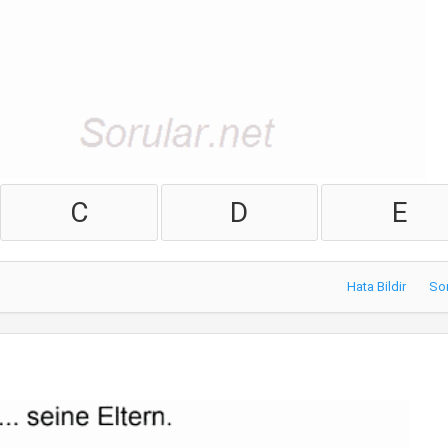
C
D
E
Hata Bildir
So