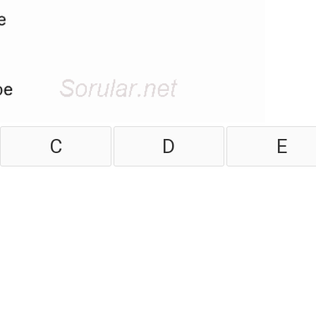
C
D
E