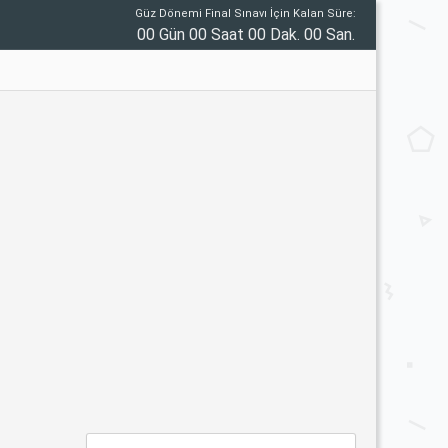
Güz Dönemi Final Sınavı İçin Kalan Süre:
00 Gün 00 Saat 00 Dak. 00 San.