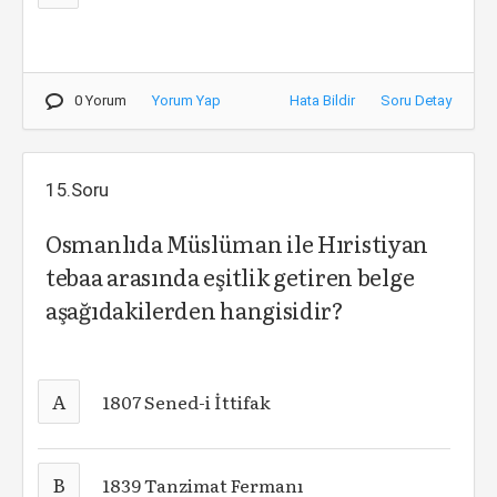
0 Yorum
Yorum Yap
Hata Bildir
Soru Detay
15.Soru
Osmanlıda Müslüman ile Hıristiyan
tebaa arasında eşitlik getiren belge
aşağıdakilerden hangisidir?
A
1807 Sened-i İttifak
B
1839 Tanzimat Fermanı