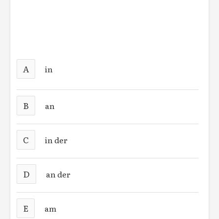
A
in
B
an
C
in der
D
an der
E
am