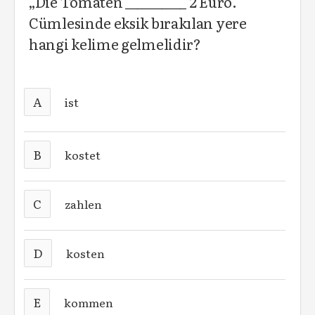
„Die Tomaten __________ 2 Euro.“
Cümlesinde eksik bırakılan yere
hangi kelime gelmelidir?
A
ist
B
kostet
C
zahlen
D
kosten
E
kommen