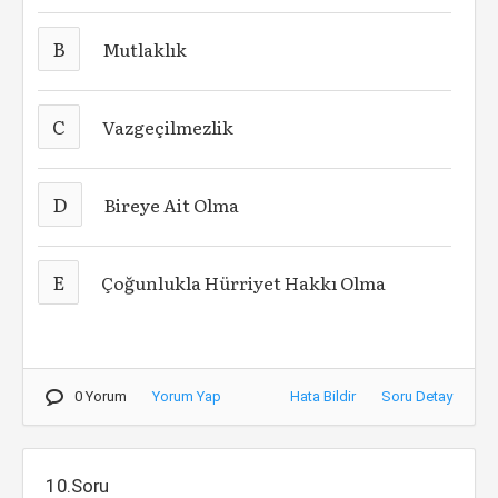
B
Mutlaklık
C
Vazgeçilmezlik
D
Bireye Ait Olma
E
Çoğunlukla Hürriyet Hakkı Olma
0 Yorum
Yorum Yap
Hata Bildir
Soru Detay
10.Soru