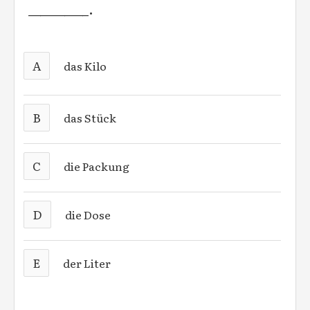
__________.
A
das Kilo
B
das Stück
C
die Packung
D
die Dose
E
der Liter