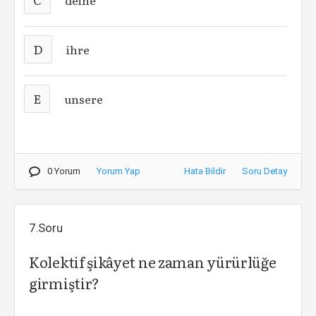
deine
D
ihre
E
unsere
0 Yorum
Yorum Yap
Hata Bildir
Soru Detay
7.Soru
Kolektif şikâyet ne zaman yürürlüğe
girmiştir?