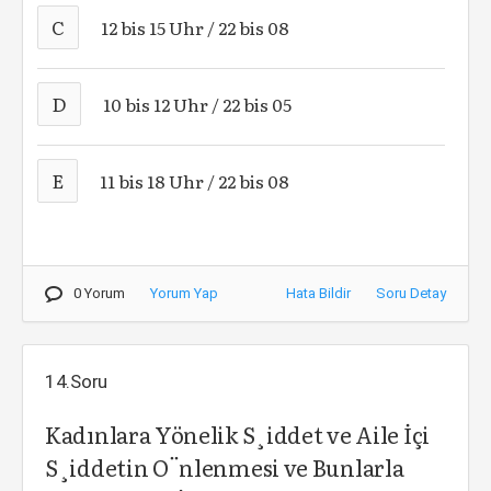
C
12 bis 15 Uhr / 22 bis 08
D
10 bis 12 Uhr / 22 bis 05
E
11 bis 18 Uhr / 22 bis 08
0 Yorum
Yorum Yap
Hata Bildir
Soru Detay
14.Soru
Kadınlara Yönelik S¸iddet ve Aile İçi
S¸iddetin O¨nlenmesi ve Bunlarla