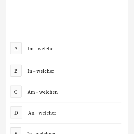
A
Im – welche
B
In – welcher
C
Am – welchen
D
An – welcher
E
In - welchem