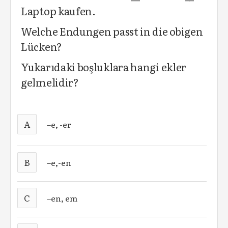
Laptop kaufen.
Welche Endungen passt in die obigen
Lücken?
Yukarıdaki boşluklara hangi ekler
gelmelidir?
A
–e, -er
B
–e,-en
C
–en, em