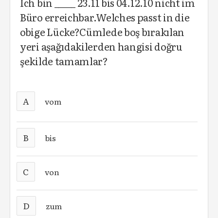
Ich bin _____ 23.11 bis 04.12.10 nicht im
Büro erreichbar.Welches passt in die
obige Lücke?Cümlede boş bırakılan
yeri aşağıdakilerden hangisi doğru
şekilde tamamlar?
A
vom
B
bis
C
von
D
zum