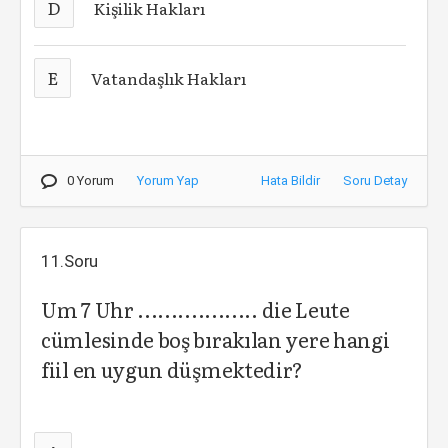
D
Kişilik Hakları
E
Vatandaşlık Hakları
0 Yorum
Yorum Yap
Hata Bildir
Soru Detay
11.Soru
Um 7 Uhr .................. die Leute
cümlesinde boş bırakılan yere hangi
fiil en uygun düşmektedir?