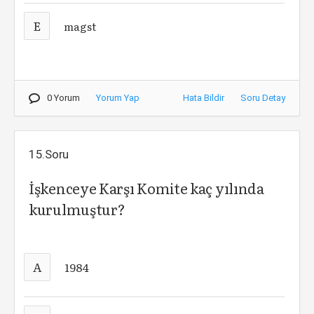
E
magst
0 Yorum
Yorum Yap
Hata Bildir
Soru Detay
15.Soru
İşkenceye Karşı Komite kaç yılında
kurulmuştur?
A
1984