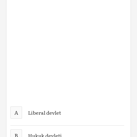
A
Liberal devlet
B
Hukuk devleti