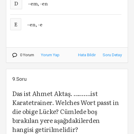
D
–em, -en
E
–en, -e
0 Yorum
Yorum Yap
Hata Bildir
Soru Detay
9.Soru
Das ist Ahmet Aktaş. …….…ist
Karatetrainer. Welches Wort passt in
die obige Lücke? Cümlede boş
bırakılan yere aşağıdakilerden
hangisi getirilmelidir?