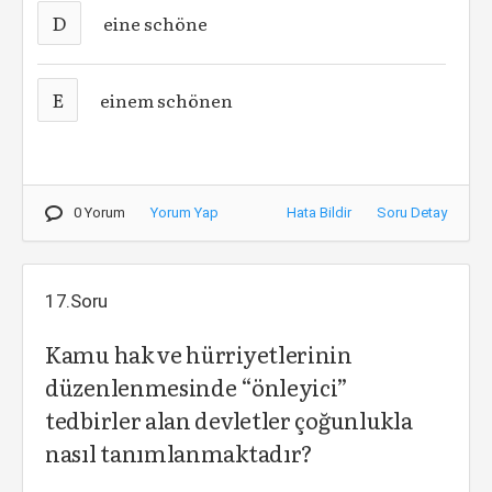
D
eine schöne
E
einem schönen
0 Yorum
Yorum Yap
Hata Bildir
Soru Detay
17.Soru
Kamu hak ve hürriyetlerinin
düzenlenmesinde “önleyici”
tedbirler alan devletler çoğunlukla
nasıl tanımlanmaktadır?