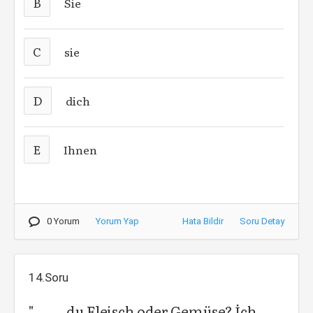
B
Sie
C
sie
D
dich
E
Ihnen
0 Yorum
Yorum Yap
Hata Bildir
Soru Detay
14.Soru
" ...... du Fleisch oder Gemüse? İch