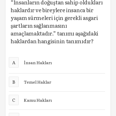
“İnsanların doğuştan sahip oldukları
haklardır ve bireylere insanca bir
yaşam sürmeleri için gerekli asgari
şartların sağlanmasını
amaçlamaktadır.” tanımı aşağıdaki
haklardan hangisinin tanımıdır?
A
İnsan Hakları
B
Temel Haklar
C
Kamu Hakları