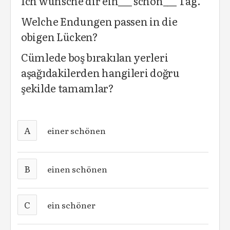
Ich wünsche dir ein___ schön___ Tag.
Welche Endungen passen in die
obigen Lücken?
Cümlede boş bırakılan yerleri
aşağıdakilerden hangileri doğru
şekilde tamamlar?
A
einer schönen
B
einen schönen
C
ein schöner