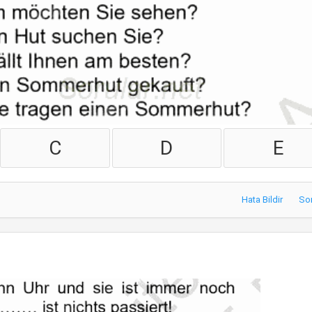
C
D
E
Hata Bildir
So