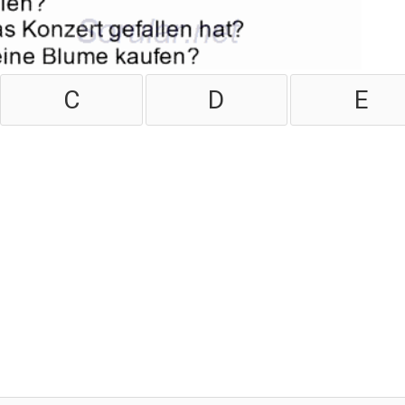
C
D
E