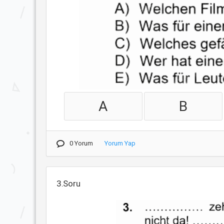
A
B
0 Yorum
Yorum Yap
3.Soru