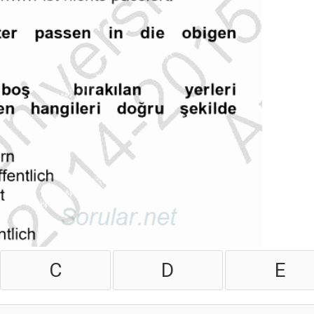
C
D
E