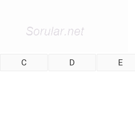
C
D
E